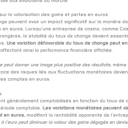
ée aux évolutions du marché
sur la valorisation des gains et pertes en euros
ge peuvent avoir un impact significatif sur la manière do
s en euros. Lorsqu’une entreprise de casino, comme Cas
gères, la stabilité du taux de change devient essentie
es.
Une variation défavorable du taux de change peut en
affectant ainsi la performance financière affichée.
le peut donner une image plus positive des résultats,
même s
cace des risques liés aux fluctuations monétaires devient
 des comptes en euros.
s
nt généralement comptabilisés en fonction du taux de c
 période comptable.
Les variations monétaires peuvent ai
al en euros,
modifiant la rentabilité apparente de l’entrep
 à l’euro peut diminuer la valeur des gains dégagés en devis