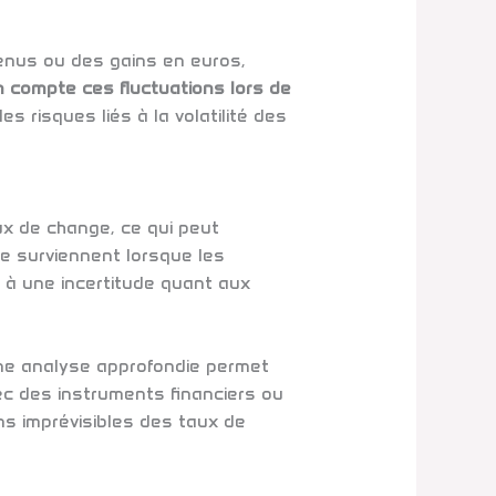
enus ou des gains en euros,
n compte ces fluctuations lors de
es risques liés à la volatilité des
ux de change, ce qui peut
nge surviennent lorsque les
 à une incertitude quant aux
. Une analyse approfondie permet
ec des instruments financiers ou
ons imprévisibles des taux de