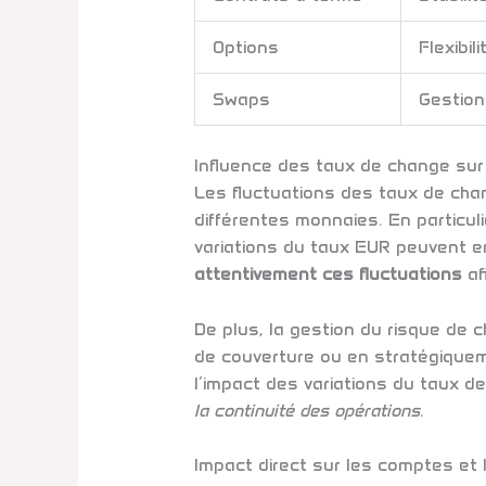
Options
Flexibil
Swaps
Gestion
Influence des taux de change sur 
Les fluctuations des taux de chang
différentes monnaies. En particul
variations du taux EUR peuvent e
attentivement ces fluctuations
af
De plus, la gestion du risque de 
de couverture ou en stratégiqueme
l’impact des variations du taux d
la continuité des opérations
.
Impact direct sur les comptes et l