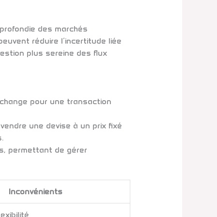
pprofondie des marchés
euvent réduire l’incertitude liée
estion plus sereine des flux
e change pour une transaction
 vendre une devise à un prix fixé
s.
es, permettant de gérer
Inconvénients
xibilité