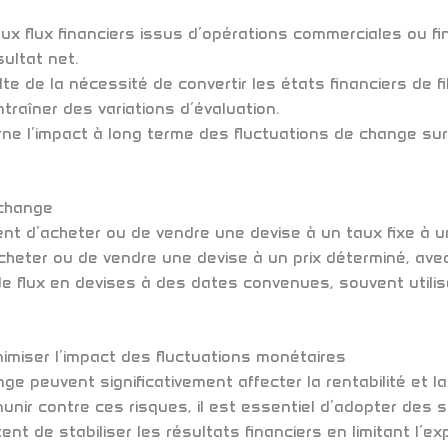
 aux flux financiers issus d’opérations commerciales ou f
ultat net.
lte de la nécessité de convertir les états financiers de 
traîner des variations d’évaluation.
ne l’impact à long terme des fluctuations de change sur l
.
 change
t d’acheter ou de vendre une devise à un taux fixe à u
acheter ou de vendre une devise à un prix déterminé, avec 
e flux en devises à des dates convenues, souvent utilis
imiser l’impact des fluctuations monétaires
e peuvent significativement affecter la rentabilité et la 
unir contre ces risques, il est essentiel d’adopter des 
 de stabiliser les résultats financiers en limitant l’exp