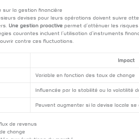
 sur la gestion financière
sieurs devises pour leurs opérations doivent suivre att
ers.
Une gestion proactive
permet d’atténuer les risques l
ies courantes incluent l’utilisation d’instruments finan
uvrir contre ces fluctuations.
Impact
Variable en fonction des taux de change
Influencée par la stabilité ou la volatilité
Peuvent augmenter si la devise locale se
flux de revenus
de change