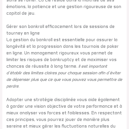
émotions, la patience et une gestion rigoureuse de son
capital de jeu.
Gérer son bankroll efficacement lors de sessions de
tourney en ligne
La gestion du bankroll est essentielle pour assurer la
longévité et la progression dans les tournois de poker
en ligne. Un management rigoureux vous permet de
limiter les risques de bankruptcy et de maximiser vos
chances de réussite à long terme
. Il est important
d’établir des limites claires pour chaque session afin d’éviter
de dépenser plus que ce que vous pouvez vous permettre de
perdre
.
Adopter une stratégie disciplinée vous aide également
à garder une vision objective de votre performance et à
mieux analyser vos forces et faiblesses. En respectant
ces principes, vous pourrez jouer de manière plus
sereine et mieux gérer les fluctuations naturelles du