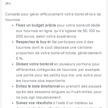
jeu.
Conseils pour gérer efficacement votre bankroll lors de
tournois
Fixez un budget précis
pour votre bankroll dédié
aux tournois en ligne, qu’il s’agisse de 50, 100 ou
200 euros, selon votre expérience.
Respectez le buy-in
. Ne participez pas à des
tournois dont le coût dépasse une certaine
proportion de votre bankroll totale, généralement
5 %.
Divisez votre bankroll
en plusieurs portions pour
différentes catégories de tournois, par exemple,
une partie pour les petits buy-ins, une autre pour
les tournois plus importants.
Evitez le biais émotionnel
en prenant des pauses
après des sessions longues ou frustrantes, pour
ne pas agir impulsivement.
Suivez vos résultats
à l’aide d’un tableau ou