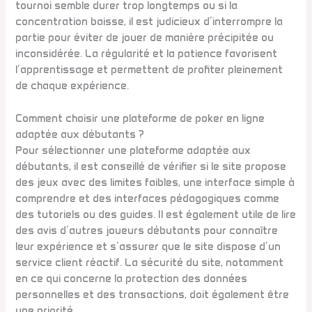
tournoi semble durer trop longtemps ou si la
concentration baisse, il est judicieux d’interrompre la
partie pour éviter de jouer de manière précipitée ou
inconsidérée. La régularité et la patience favorisent
l’apprentissage et permettent de profiter pleinement
de chaque expérience.
Comment choisir une plateforme de poker en ligne
adaptée aux débutants ?
Pour sélectionner une plateforme adaptée aux
débutants, il est conseillé de vérifier si le site propose
des jeux avec des limites faibles, une interface simple à
comprendre et des interfaces pédagogiques comme
des tutoriels ou des guides. Il est également utile de lire
des avis d’autres joueurs débutants pour connaître
leur expérience et s’assurer que le site dispose d’un
service client réactif. La sécurité du site, notamment
en ce qui concerne la protection des données
personnelles et des transactions, doit également être
une priorité.