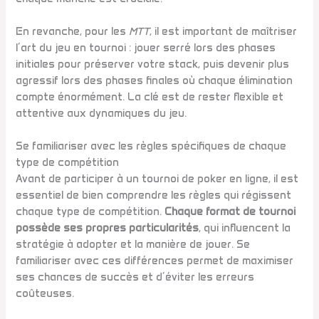
En revanche, pour les
MTT
, il est important de maîtriser
l’art du jeu en tournoi : jouer serré lors des phases
initiales pour préserver votre stack, puis devenir plus
agressif lors des phases finales où chaque élimination
compte énormément. La clé est de rester flexible et
attentive aux dynamiques du jeu.
Se familiariser avec les règles spécifiques de chaque
type de compétition
Avant de participer à un tournoi de poker en ligne, il est
essentiel de bien comprendre les règles qui régissent
chaque type de compétition.
Chaque format de tournoi
possède ses propres particularités
, qui influencent la
stratégie à adopter et la manière de jouer. Se
familiariser avec ces différences permet de maximiser
ses chances de succès et d’éviter les erreurs
coûteuses.