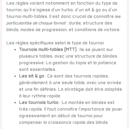
Les règles varient notamment en fonction du type de
tournoi, qu’il s’agisse d’un turbo, d’un sit & go ou d’un
tournoi multi-tables. Il est donc crucial de connaître
les
particularités de chaque format
: durée, structure des
blinds, modes de progression, et conditions de victoire.
Les règles spécifiques selon le type de tournoi
Tournois multi-tables (MTT)
: Ils se jouent sur
plusieurs tables, avec une structure de blindes
progressive. La gestion du tapis et la patience
sont essentielles.
Les sit & go
: Ce sont des tournois rapides,
généralement à une seule table, avec une arrivée
et une fin définies. La stratégie doit être adaptée
à leur rythme rapide.
Les tournois turbo
: La montée en blindes est
très rapide. Il faut connaître l’importance de jouer
agressivement en début de tournoi pour
compenser la croissance rapide des blinds.