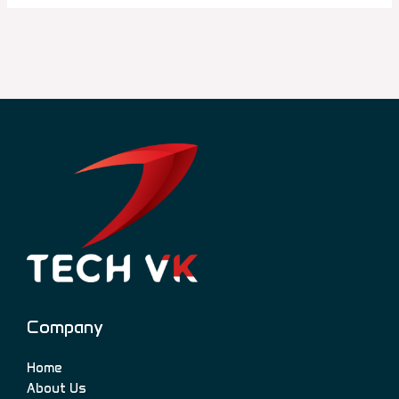
Company
Home
About Us