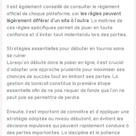
Il est également conseillé de consulter le règlement
officiel de chaque plateforme, car
les règles peuvent
légèrement différer d’un site à l’autre
. La maîtrise de
ces règles spécifiques permet de jouer en toute
confiance et d’éviter tout malentendu lors des parties.
Stratégies essentielles pour débuter en tournoi sans
se ruiner
Lorsqu’on débute dans le poker en ligne, il est crucial
d’adopter une approche prudente pour maximiser ses
chances de succès tout en limitant ses pertes. La
gestion de bankroll constitue la première étape
essentielle afin de ne pas risquer de fonds que l’on ne
peut pas se permettre de perdre.
Ensuite, il est important de connaître et d’appliquer une
stratégie adaptée au niveau débutant, en évitant les
décisions impulsives qui peuvent rapidement conduire à
des pertes importantes. La discipline et la patience