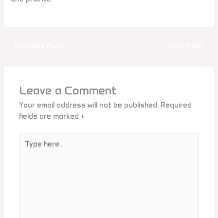
←
Previous Post
Next Post
→
Leave a Comment
Your email address will not be published.
Required
fields are marked
*
Type
here..